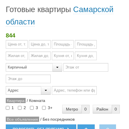
Готовые квартиры
Самарской
области
844
Квартира
/
Комната
1
2
3
3+
Метро
0
Район
0
Все объявления
/
Без посредников