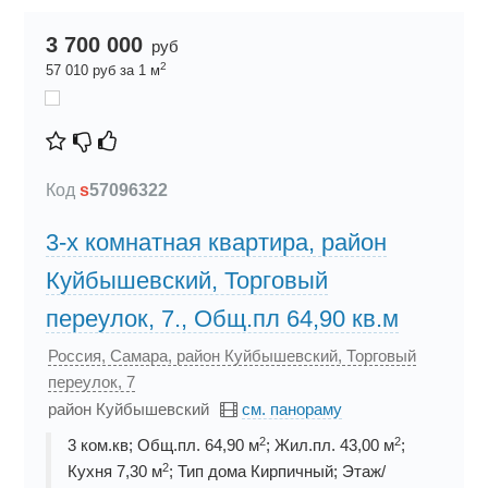
3 700 000
руб
2
57 010 руб за 1 м
Код
s
57096322
3-х комнатная квартира, район
Куйбышевский, Торговый
переулок, 7., Общ.пл 64,90 кв.м
Россия, Самара, район Куйбышевский, Торговый
переулок, 7
район Куйбышевский
см. панораму
2
2
3 ком.кв; Общ.пл. 64,90 м
; Жил.пл. 43,00 м
;
2
Кухня 7,30 м
; Тип дома Кирпичный; Этаж/