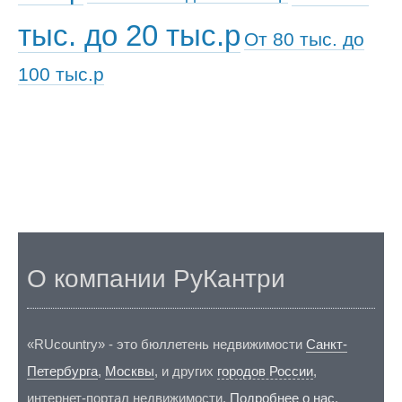
тыс. до 20 тыс.р
От 80 тыс. до
100 тыс.р
О компании РуКантри
«RUcountry» - это бюллетень недвижимости
Санкт-
Петербурга
,
Москвы
, и других
городов России
,
интернет-портал недвижимости.
Подробнее о нас
.