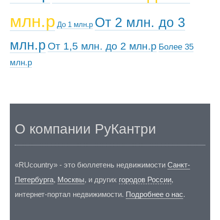
млн.р
От 2 млн. до 3
До 1 млн.р
млн.р
От 1,5 млн. до 2 млн.р
Более 35
млн.р
О компании РуКантри
«RUcountry» - это бюллетень недвижимости
Санкт-
Петербурга
,
Москвы
, и других
городов России
,
интернет-портал недвижимости.
Подробнее о нас
.